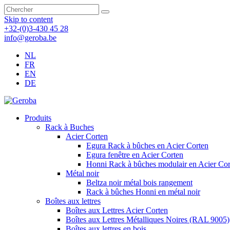
Skip to content
+32-(0)3-430 45 28
info@geroba.be
NL
FR
EN
DE
Produits
Rack à Buches
Acier Corten
Egura Rack à bûches en Acier Corten
Egura fenêtre en Acier Corten
Honni Rack à bûches modulair en Acier Cor
Métal noir
Beltza noir métal bois rangement
Rack à bûches Honni en métal noir
Boîtes aux lettres
Boîtes aux Lettres Acier Corten
Boîtes aux Lettres Métalliques Noires (RAL 9005)
Boîtes aux lettres en bois