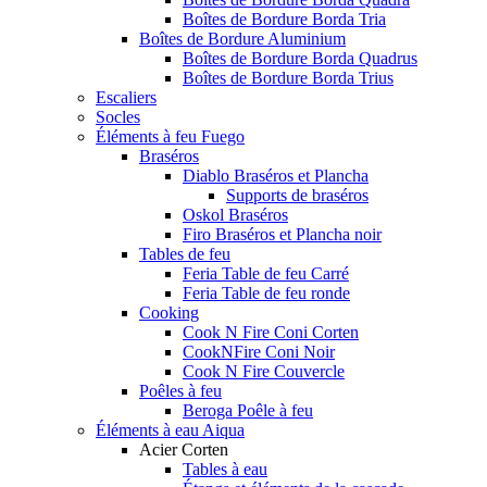
Boîtes de Bordure Borda Tria
Boîtes de Bordure Aluminium
Boîtes de Bordure Borda Quadrus
Boîtes de Bordure Borda Trius
Escaliers
Socles
Éléments à feu Fuego
Braséros
Diablo Braséros et Plancha
Supports de braséros
Oskol Braséros
Firo Braséros et Plancha noir
Tables de feu
Feria Table de feu Carré
Feria Table de feu ronde
Cooking
Cook N Fire Coni Corten
CookNFire Coni Noir
Cook N Fire Couvercle
Poêles à feu
Beroga Poêle à feu
Éléments à eau Aiqua
Acier Corten
Tables à eau