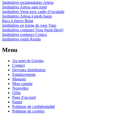
Jardinières rectangulaires Artesa
Jardinières Artesa sans fond
Jardinières Verta avec cadre d’escalade
Jardinières Artesa à pieds hauts
Bacs à épices Belar
Jardinières en forme de vase Vaso
Jardinières coniques Vora (bord élevé)
Jardinières coniques Conica
Jardinières ronds Ronda
Menu
Au sujet de Geroba
Contact
Devenez distributeur
Emplacements
Magasin
Mon compte
Nouvelles
Offre
Page d’accueil
Panier
Politique de confidentialité
Politique de cookies