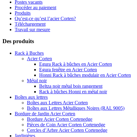
Postes vacants
Procéder au paiement
Produits
Qu’est-ce qu’est l’acier Corten?
Téléchargement
Travail sur mesure
Des produits
Rack à Buches
Acier Corten
Egura Rack à bûches en Acier Corten
Egura fenêtre en Acier Corten
Honni Rack à bûches modulair en Acier Corten
Métal noir
Beltza noir métal bois rangement
Rack à bûches Honni en métal noir
Boîtes aux lettres
Boîtes aux Lettres Acier Corten
Boîtes aux Lettres Métalliques Noires (RAL 9005)
Bordure de Jardin Acier Corten
Bordure Acier Corten Cortenedge
Pièces de Coin Acier Corten Cortenedge
Cercles d’Arbre Acier Corten Cortenedge
Jardinières