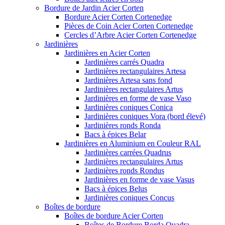
Bordure de Jardin Acier Corten
Bordure Acier Corten Cortenedge
Pièces de Coin Acier Corten Cortenedge
Cercles d’Arbre Acier Corten Cortenedge
Jardinières
Jardinières en Acier Corten
Jardinières carrés Quadra
Jardinières rectangulaires Artesa
Jardinières Artesa sans fond
Jardinières rectangulaires Artus
Jardinières en forme de vase Vaso
Jardinières coniques Conica
Jardinières coniques Vora (bord élevé)
Jardinières ronds Ronda
Bacs à épices Belar
Jardinières en Aluminium en Couleur RAL
Jardinières carrées Quadrus
Jardinières rectangulaires Artus
Jardinières ronds Rondus
Jardinières en forme de vase Vasus
Bacs à épices Belus
Jardinières coniques Concus
Boîtes de bordure
Boîtes de bordure Acier Corten
Boîtes de Bordure Borda Quadra